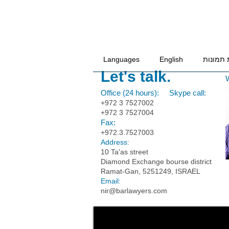
 תמונות
English
Languages
Let's talk.
W
Office (24 hours): Skype call:
+972 3 7527002
+972 3 7527004
Fax:
+972.3.7527003
Address:
10 Ta'as street
Diamond Exchange bourse district
Ramat-Gan, 5251249, ISRAEL
Email:
nir@barlawyers.com