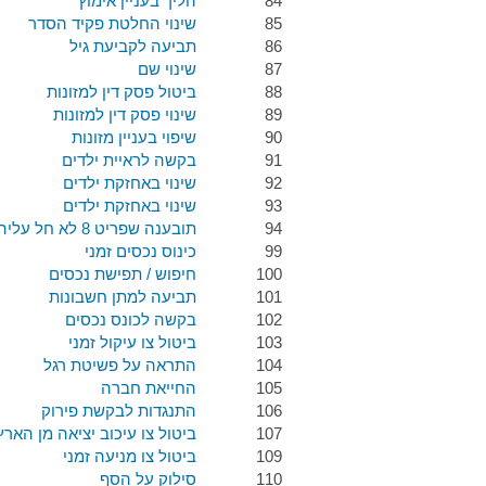
84
הליך בעניין אימוץ
85
שינוי החלטת פקיד הסדר
86
תביעה לקביעת גיל
87
שינוי שם
88
ביטול פסק דין למזונות
89
שינוי פסק דין למזונות
90
שיפוי בעניין מזונות
91
בקשה לראיית ילדים
92
שינוי באחזקת ילדים
93
שינוי באחזקת ילדים
94
תובענה שפריט 8 לא חל עליה
99
כינוס נכסים זמני
100
חיפוש / תפישת נכסים
101
תביעה למתן חשבונות
102
בקשה לכונס נכסים
103
ביטול צו עיקול זמני
104
התראה על פשיטת רגל
105
החייאת חברה
106
התנגדות לבקשת פירוק
107
ביטול צו עיכוב יציאה מן הארץ
109
ביטול צו מניעה זמני
110
סילוק על הסף