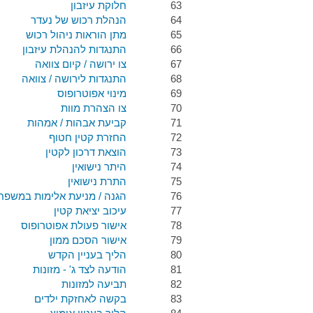
63
חלוקת עיזבון
64
הנהלת רכוש של נעדר
65
מתן הוראות ניהול רכוש
66
התנגדות להנהלת עיזבון
67
צו ירושה / קיום צוואה
68
התנגדות לירושה / צוואה
69
מינוי אפוטרופוס
70
צו הצהרת מוות
71
קביעת אבהות / אמהות
72
החזרת קטין חטוף
73
הוצאת דרכון לקטין
74
היתר נישואין
75
התרת נישואין
76
הגנה / מניעת אלימות במשפח
77
עיכוב יציאת קטין
78
אישור פעולת אפוטרופוס
79
אישור הסכם ממון
80
הליך בעניין הקדש
81
הודעה לצד ג' - מזונות
82
תביעה למזונות
83
בקשה לאחזקת ילדים