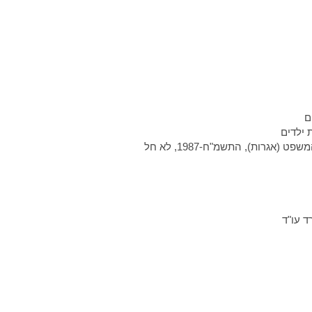
ם
 ילדים
תובענה שפריט 8 בתוספת הראשונה לתקנות בית המשפט (אגרות), התשמ"ח-1987, לא חל
ד עו"ד