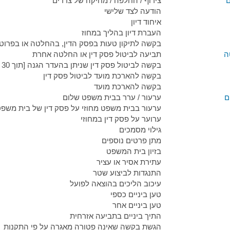
ם
צירוף / החלפה / מחיקה של צדדים
הודעה לצד שלישי
איחוד דיון
העברת דיון בהליך במחוז
בקשה לתיקון טעות בפסק הדין, בהחלטה או בפרוטו
ה
תביעה לביטול פסק דין או החלטה אחרת
בקשה לביטול פסק דין שניתן בהעדר הגנה [תוך 30 ימים ממתן פסק הדין]
בקשה להארכת מועד לביטול פסק דין
בקשה להארכת מועד
ם
ערעור / ערר בבית משפט שלום
ערעור בבית משפט מחוזי על פסק דין של בית משפ
ערוער על פסק דין במחוזי
גילוי מסמכים
מתן פרטים נוספים
בזיון בית המשפט
עתירת אסיר או עציר
התנגדות לביצוע שטר
עיכוב הליכים בהוצאה לפועל
טען ביניים כספי
טען ביניים אחר
התיך ביניים בתביעה אזרחית
הגשת בקשה שאינה פטורה מאגרה על פי התקנות