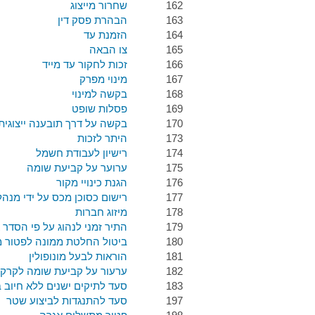
162
שחרור מייצוג
163
הבהרת פסק דין
164
הזמנת עד
165
צו הבאה
166
זכות לחקור עד מייד
167
מינוי מפרק
168
בקשה למינוי
169
פסלות שופט
170
בקשה על דרך תובענה ייצוגית
173
היתר לזכות
174
רישיון לעבודת חשמל
175
ערוער על קביעת שומה
176
הגנת כינויי מקור
177
רישום כסוכן מכס על ידי מנה
178
מיזוג חברות
179
התיר זמני לנהוג על פי הסדר א
180
ביטול החלטת ממונה לפטור 
181
הוראות לבעל מונופולין
182
ערעור על קביעת שומה לקרק
183
סעד לתיקים ישנים ללא חיוב 
197
סעד להתנגדות לביצוע שטר