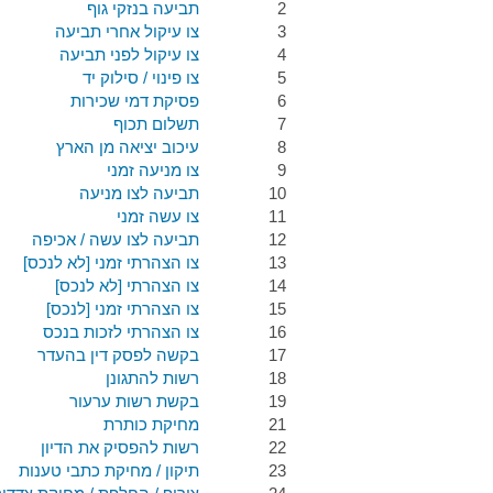
2
תביעה בנזקי גוף
3
צו עיקול אחרי תביעה
4
צו עיקול לפני תביעה
5
צו פינוי / סילוק יד
6
פסיקת דמי שכירות
7
תשלום תכוף
8
עיכוב יציאה מן הארץ
9
צו מניעה זמני
10
תביעה לצו מניעה
11
צו עשה זמני
12
תביעה לצו עשה / אכיפה
13
צו הצהרתי זמני [לא לנכס]
14
צו הצהרתי [לא לנכס]
15
צו הצהרתי זמני [לנכס]
16
צו הצהרתי לזכות בנכס
17
בקשה לפסק דין בהעדר
18
רשות להתגונן
19
בקשת רשות ערעור
21
מחיקת כותרת
22
רשות להפסיק את הדיון
23
תיקון / מחיקת כתבי טענות