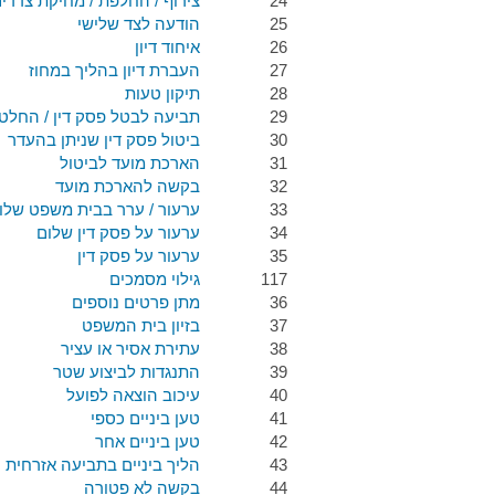
24
צירוף / החלפת / מחיקת צדדי
25
הודעה לצד שלישי
26
איחוד דיון
27
העברת דיון בהליך במחוז
28
תיקון טעות
29
תביעה לבטל פסק דין / החלט
30
ביטול פסק דין שניתן בהעדר
31
הארכת מועד לביטול
32
בקשה להארכת מועד
33
ערעור / ערר בבית משפט שלו
34
ערעור על פסק דין שלום
35
ערעור על פסק דין
117
גילוי מסמכים
36
מתן פרטים נוספים
37
בזיון בית המשפט
38
עתירת אסיר או עציר
39
התנגדות לביצוע שטר
40
עיכוב הוצאה לפועל
41
טען ביניים כספי
42
טען ביניים אחר
43
הליך ביניים בתביעה אזרחית
44
בקשה לא פטורה