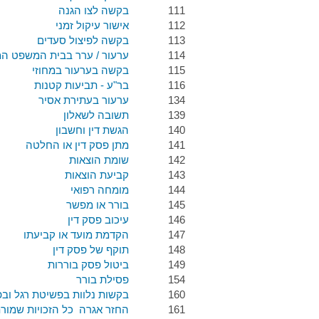
111
בקשה לצו הגנה
112
אישור עיקול זמני
113
בקשה לפיצול סעדים
114
ערעור / ערר בבית המשפט המ
115
בקשה בערעור במחוזי
116
בר"ע - תביעות קטנות
134
ערעור בעתירת אסיר
139
תשובה לשאלון
140
הגשת דין וחשבון
141
מתן פסק דין או החלטה
142
שומת הוצאות
143
קביעת הוצאות
144
מומחה רפואי
145
בורר או מפשר
146
עיכוב פסק דין
147
הקדמת מועד או קביעתו
148
תוקף של פסק דין
149
ביטול פסק בוררות
154
פסילת בורר
160
בקשות נלוות בפשיטת רגל ובפ
161
החזר אגרה כל הזכויות שמור