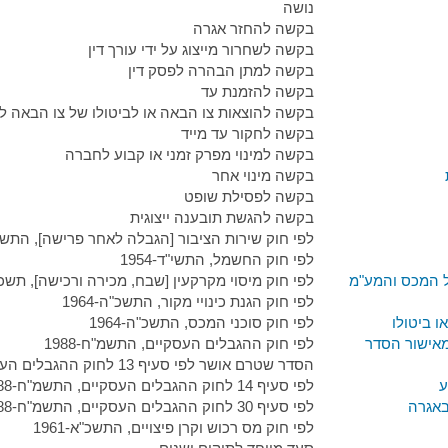
נושה
בקשה להחזר אגרה
בקשה לשחרור מייצוג על ידי עורך דין
בקשה למתן הבהרה לפסק דין
בקשה להזמנת עד
בקשה להוצאות צו הבאה או לביטולו של צו הבאה ל
בקשה לחקור עד מייד
בקשה למינוי מפרק זמני או קבוע לחברה
בקשה מינוי אחר
בקשה לפסילת שופט
בקשה להגשת תובענה ייצוגית
לפי חוק שירות הציבור [הגבלה לאחר פרישה], התשכ"ט-
לפי חוק החשמל, התשי"ד-1954
ל המכס והמע"מ
לפי חוק מיסוי מקרקעין [שבח, מכירה ורכישה], תשכ"ג-3
לפי חוק הגנת כינויי מקור, התשכ"ה-1964
ו ביטולו
לפי חוק סוכני המכס, התשכ"ה-1964
מאישור הסדר
לפי חוק ההגבלים העסקיים, התשמ"ח-1988
הסדר שטרם אושר לפי סעיף 13 לחוק ההגבלים העסקיים, התשמ"ח-1988
ע
לפי סעיף 14 לחוק ההגבלים העסקיים, התשמ"ח-1988
באגרה
לפי סעיף 30 לחוק ההגבלים העסקיים, התשמ"ח-1988
לפי חוק מס רכוש וקרן פיצויים, התשכ"א-1961