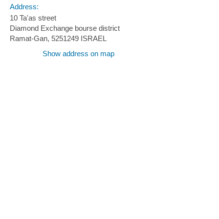
Address:
10 Ta'as street
Diamond Exchange bourse district
Ramat-Gan,
5251249
ISRAEL
Show address on map
Contact Form
©
כל הזכויות שמורות
2004-
2024
|
ד"ר ניר בר משרד עורכי דין
ונוטריון
יצירת קשר:
טלפון (רב קווי 24 שעות):