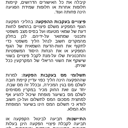
קיבלה את כל האישורים הדרושים, קיימות
חלופות אחרות או חלופות שמידת הפגיעה
הינה פחותה ועוד.
פיצויים בעקבות ההפקעה
: בהליכי הפקעה
הגוף המפקיע משלם פיצויים בהתאפ לחוות
דעת של שמאי מטעמו ועל בסיס מצב משפטי
ותכנוני שמתואר על-ידיהם. לכן בחלק
מהמקרים חשוב לנהל הליך משפטי כדי
לתקוף את חוות-הדעת השמאית של הגוף
המפקיע או את הנחות היסוד המשפטיות
והתכנוניות שלו על-מנת לקבל פיצויים בשווי
שישקף את השווי הריאלי של המקרקעין ככל
שניתן.
תשלומי מס בעקבות הפקעה
: למרות
שההפקעה הינה הליך כפוי עדיין קיימת חובה
לשלם מס בגין המכירה, ובכלל זה מס שבח.
יחד עם זאת החוק מכיר במקרין מסוימים
לשלם מס בשיעור מופחת שיכול להגיע אף
למחצית מסכום המס לתשלום ועל-כן חשוב
לוודא כי תשלום המס הינו בשיעור המופחת
ולא המלא.
התיישנות
: תביעה לביטול הקפקעה או
תביעה לקבלת פיצויי הפקעה הינן בעלות